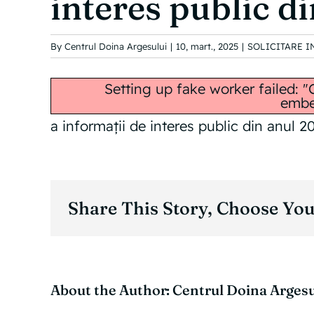
interes public d
By
Centrul Doina Argesului
|
10, mart., 2025
|
SOLICITARE I
Setting up fake worker failed: 
embe
a informații de interes public din anul 2
Share This Story, Choose You
RAPORT
About the Author:
Centrul Doina Argesu
DE