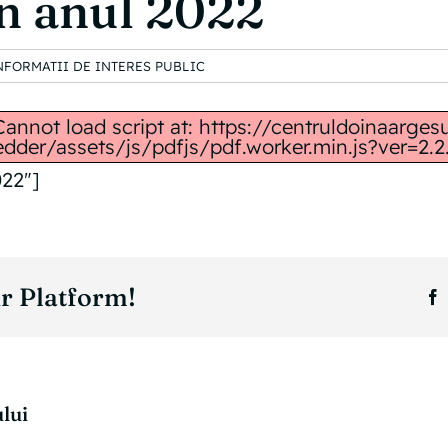
in anul 2022
NFORMATII DE INTERES PUBLIC
"Cannot load script at: https://centruldoinaarge
dder/assets/js/pdfjs/pdf.worker.min.js?ver=2.2.
022″]
r Platform!
F
lui