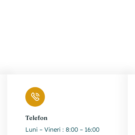
2.1.4.
Lista
Lista
cupri
cuprinzând
docu
documentele
prod
de
și/sa
interes
gesti
public
potriv
legii
Telefon
Luni – Vineri : 8:00 – 16:00