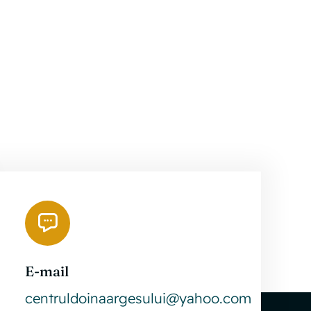
2.1.4.
LISTA
CUPRINZÂND
nzând
CATEGORIILE
mentele
DE
use
DOCUMENTE
u
PRODUSE
onate
ŞI/SAU
it
GESTIONATE,
POTRIVIT
LEGII
E-mail
Leaflet
|
©
OpenStreetMap
centruldoinaargesului@yahoo.com