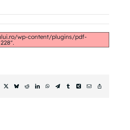
sului.ro/wp-content/plugins/pdf-
228".
acebook
X
Bluesky
Reddit
LinkedIn
WhatsApp
Telegram
Tumblr
Xing
Email
Copy
Link