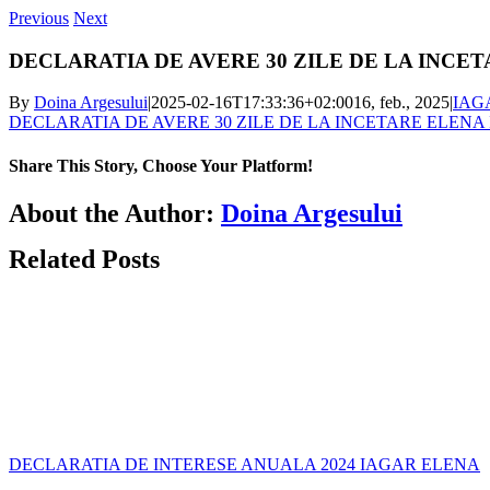
Previous
Next
DECLARATIA DE AVERE 30 ZILE DE LA INCE
By
Doina Argesului
|
2025-02-16T17:33:36+02:00
16, feb., 2025
|
IAG
DECLARATIA DE AVERE 30 ZILE DE LA INCETARE ELENA
Share This Story, Choose Your Platform!
Facebook
X
Bluesky
Reddit
LinkedIn
WhatsApp
Telegram
Tumblr
Xing
Email
Copy
About the Author:
Doina Argesului
Link
Related Posts
DECLARATIA DE INTERESE ANUALA 2024 IAGAR ELENA