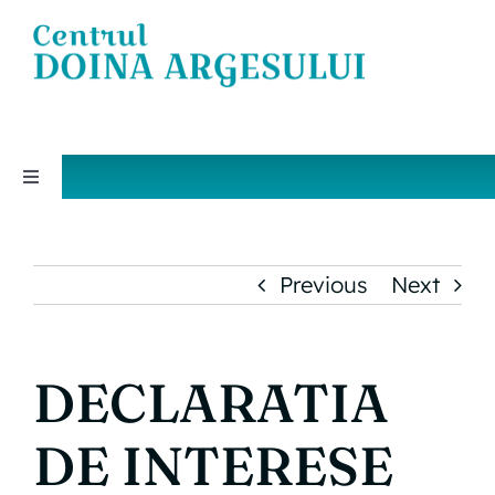
Skip
to
content
Toggle
Navigation
DESPRE NOI
Previous
Next
PROGRAMUL EDUCATIONAL SPAM
ANSAMBLUL ARTISTIC PROFESIONIST
DECLARATIA
„DOINA ARGESULUI”
DE INTERESE
EVENIMENTE