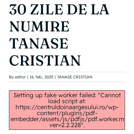
30 ZILE DE LA
INFORMAȚII PUBLICE
NUMIRE
CONTACT
TANASE
CRISTIAN
By
editor
|
16, feb., 2025
|
TANASE CRISTIAN
Setting up fake worker failed: "Cannot
load script at:
https://centruldoinaargesului.ro/wp-
content/plugins/pdf-
embedder/assets/js/pdfjs/pdf.worker.min.j
ver=2.2.228".