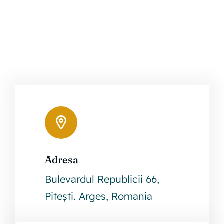
30
ZILE
DE
LA
NUMIRE
TANASE
CRISTIAN
Adresa
Leaflet
|
©
OpenStreetMap
Bulevardul Republicii 66,
+
Pitești. Arges, Romania
−