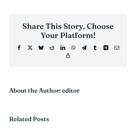
Share This Story, Choose
Your Platform!
Facebook
X
Bluesky
Reddit
LinkedIn
WhatsApp
Telegram
Tumblr
Xing
Email
Copy
Link
About the Author:
editor
DECLARATIA
Related Posts
DE
AVERE