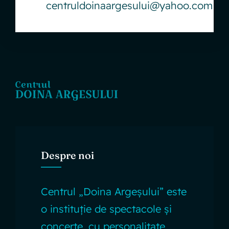
centruldoinaargesului@yahoo.com
Despre noi
Centrul „Doina Argeșului” este
o instituție de spectacole și
concerte, cu personalitate