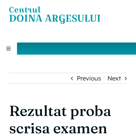
Skip
to
content
Toggle
Navigation
DESPRE NOI
Previous
Next
PROGRAMUL EDUCATIONAL SPAM
ANSAMBLUL ARTISTIC PROFESIONIST
Rezultat proba
„DOINA ARGESULUI”
scrisa examen
EVENIMENTE