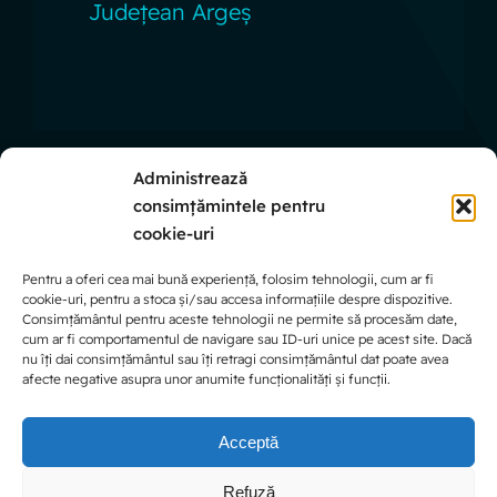
Județean Argeș
Administrează
consimțămintele pentru
Linkuri Utile
cookie-uri
Pentru a oferi cea mai bună experiență, folosim tehnologii, cum ar fi
cookie-uri, pentru a stoca și/sau accesa informațiile despre dispozitive.
Politica de confidențialitate
Consimțământul pentru aceste tehnologii ne permite să procesăm date,
cum ar fi comportamentul de navigare sau ID-uri unice pe acest site. Dacă
nu îți dai consimțământul sau îți retragi consimțământul dat poate avea
Politica de cookie-uri
afecte negative asupra unor anumite funcționalități și funcții.
Termeni și condiții
Acceptă
Refuză