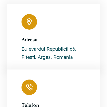
–
–
Referent
Instrumen
de
M,
specialitate
I
Adresa
Leaflet
|
©
OpenStreetMap
Bulevardul Republicii 66,
+
Pitești. Arges, Romania
−
Telefon