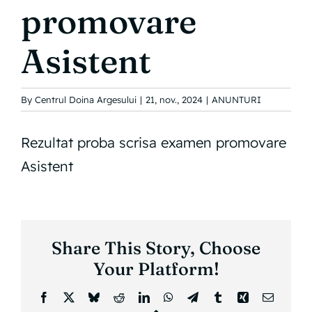
promovare
INFORMAȚII PUBLICE
Asistent
CONTACT
By
Centrul Doina Argesului
|
21, nov., 2024
|
ANUNTURI
Rezultat proba scrisa examen promovare
Asistent
Share This Story, Choose
Your Platform!
Facebook
X
Bluesky
Reddit
LinkedIn
WhatsApp
Telegram
Tumblr
Xing
Email