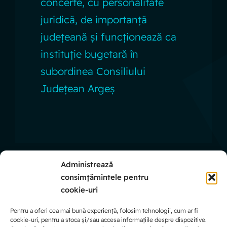
concerte, cu personalitate
juridică, de importanță
județeană și funcționează ca
instituție bugetară în
subordinea Consiliului
Județean Argeș
Administrează
consimțămintele pentru
Linkuri Utile
cookie-uri
Pentru a oferi cea mai bună experiență, folosim tehnologii, cum ar fi
cookie-uri, pentru a stoca și/sau accesa informațiile despre dispozitive.
Politica de confidențialitate