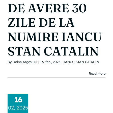
DE AVERE 30
INFORMAȚII PUBLICE
ZILE DE LA
CONTACT
NUMIRE IANCU
STAN CATALIN
By
Doina Argesului
|
16, feb., 2025
|
IANCU STAN CATALIN
Read More
16
02, 2025