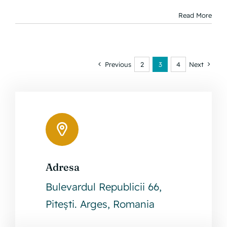
Read More
Previous
2
3
4
Next
Adresa
Leaflet
|
©
OpenStreetMap
Bulevardul Republicii 66,
+
Pitești. Arges, Romania
−